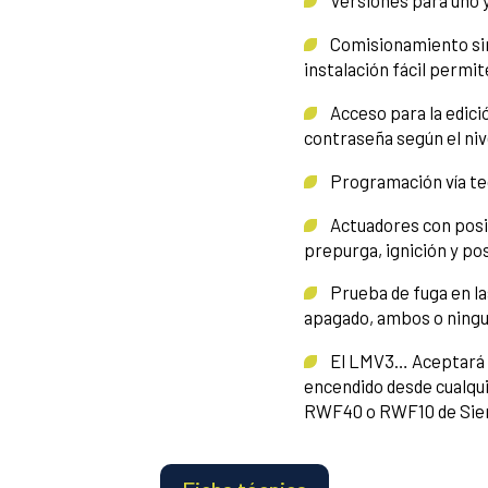
Versiones para uno y
Comisionamiento sin 
instalación fácil permi
Acceso para la edici
contraseña según el ni
Programación vía tec
Actuadores con posici
prepurga, ignición y po
Prueba de fuga en las
apagado, ambos o ningu
El LMV3… Aceptará un
encendido desde cualqui
RWF40 o RWF10 de Sie