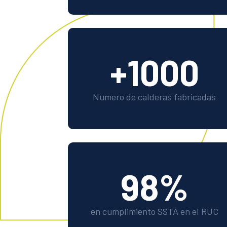
+1000
Numero de calderas fabricadas
98
%
en cumplimiento SSTA en el RUC