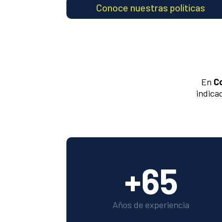
Conoce nuestras políticas
En
C
indica
+65
Años de experiencia