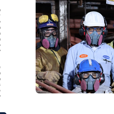
n
r
o
a
n
a
o
y
e
a
a
s
e
y