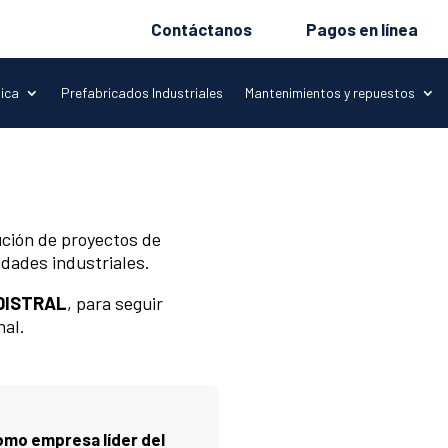
Contáctanos
Pagos en línea
tica
Prefabricados Industriales
Mantenimientos y repuestos
ción de proyectos de
idades industriales.
DISTRAL
, para seguir
nal.
omo empresa líder del