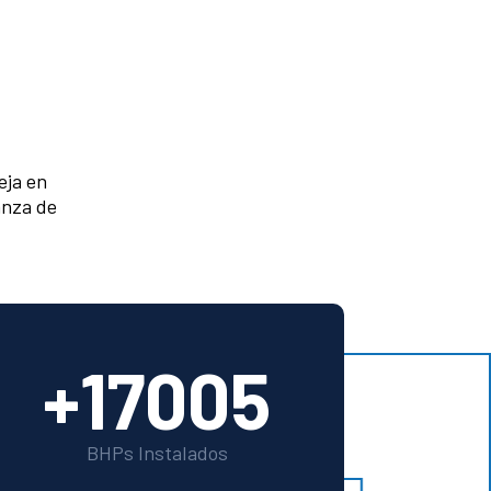
eja en
anza de
+17005
BHPs Instalados