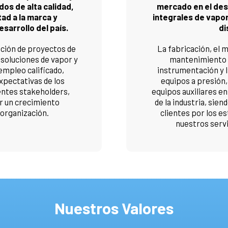
dos de alta calidad,
mercado en el des
ad a la marca y
integrales de vapor
esarrollo del país.
di
ución de proyectos de
La fabricación, el mo
a soluciones de vapor y
mantenimiento 
empleo calificado,
instrumentación y 
expectativas de los
equipos a presión,
rentes stakeholders,
equipos auxiliares en
 un crecimiento
de la industria, sien
 organización.
clientes por los es
nuestros servi
Nuestros Valores